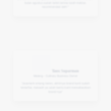
bulan agustus sudah terbit.terima kasih mebiso.
recommended deh! "
Tanx Suparman
Malang - Culinary Business Owner
“Jasamerk emang keren, akhirnya brand kami sudah
terdaftar, makasih ya udah bantu kami merealisasikan
brand nya”