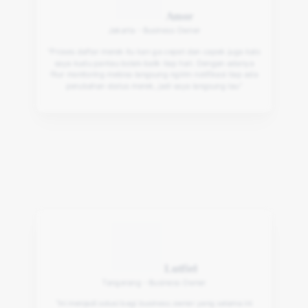
Amor
Jakarta - Business Owner
“Proses daftar merek itu kan ga cepet dan capek juga kalo
saya kudu pantau bolak-balik tiap hari. Dengan adanya
fitur monitoring mebiso langsung ngirim notifikasi tiap ada
perubahan status merek, jadi saya langsung tau”
Lutfiel
Tangerang - Business Owner
“ini menjadi solusi bagi business owner yang selama ini