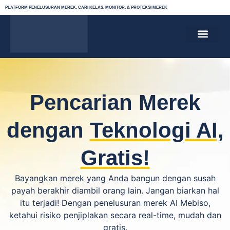
PLATFORM PENELUSURAN MEREK, CARI KELAS, MONITOR, & PROTEKSI MEREK
CARI KELAS MEREK
PENDAFTARAN MEREK
MONITORING MEREK
PROTEKSI MEREK
TENTANG KAMI
KEBIJAKAN PRIVASI
SYARAT & KETE
Pencarian Merek
dengan
Teknologi AI,
Gratis!
Bayangkan merek yang Anda bangun dengan susah
payah berakhir diambil orang lain. Jangan biarkan hal
itu terjadi! Dengan penelusuran merek AI Mebiso,
ketahui risiko penjiplakan secara real-time, mudah dan
gratis.