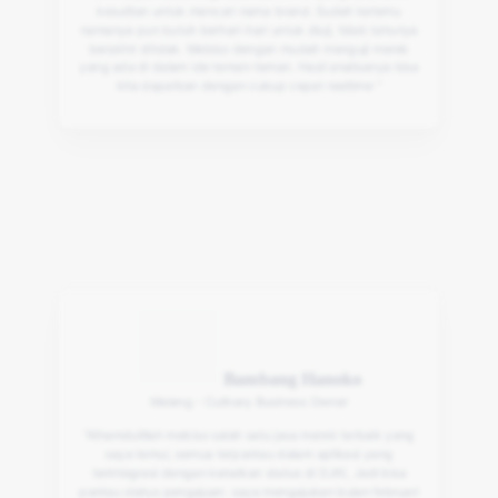
kesulitan untuk mencari nama brand. Sudah ketemu
namanya pun butuh berhari-hari untuk diuji, tidak tahunya
berakhir ditolak. Mebiso dengan mudah menguji merek
yang ada di dalam ide teman-teman. Hasil analisanya bisa
kita dapatkan dengan cukup cepat realtime ”
Bambang Hanoko
Malang - Culinary Business Owner
“Alhamdulillah mebiso salah satu jasa merek terbaik yang
saya temui, semua terpantau dalam aplikasi yang
terintegrasi dengan kenaikan status di DJKI, Jadi bisa
pantau status pengajuan. saya mengajukan bulan februari