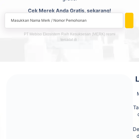
Cek Merek Anda Gratis, sekarang!
PT Mebiso Ekosistem Raih Kesuksesan (MERK) resmi
tercatat di :
Ta
De