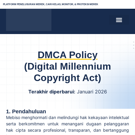
PLATFORM PENELUSURAN MEREK, CARI KELAS, MONITOR, & PROTEKSI MEREK
CARI KELAS MEREK
PENDAFTARAN MEREK
MONITORING MEREK
PROTEKSI MEREK
TENTANG KAMI
KEBIJAKAN PRIVASI
SYARAT & KETE
DMCA Policy
(Digital Millennium
Copyright Act)
Terakhir diperbarui:
Januari 2026
1. Pendahuluan
Mebiso menghormati dan melindungi hak kekayaan intelektual
serta berkomitmen untuk menangani dugaan pelanggaran
hak cipta secara profesional, transparan, dan bertanggung