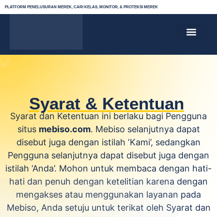
PLATFORM PENELUSURAN MEREK, CARI KELAS, MONITOR, & PROTEKSI MEREK
CARI KELAS MEREK
PENDAFTARAN MEREK
MONITORING MEREK
PROTEKSI MEREK
TENTANG KAMI
KEBIJAKAN PRIVASI
SYARAT & KETE
Syarat & Ketentuan
Syarat dan Ketentuan ini berlaku bagi Pengguna
situs
mebiso.com
. Mebiso selanjutnya dapat
disebut juga dengan istilah ‘Kami’, sedangkan
Pengguna selanjutnya dapat disebut juga dengan
istilah ‘Anda’. Mohon untuk membaca dengan hati-
hati dan penuh dengan ketelitian karena dengan
mengakses atau menggunakan layanan pada
Mebiso, Anda setuju untuk terikat oleh Syarat dan