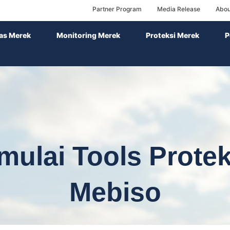
Partner Program
Media Release
Abou
las Merek
Monitoring Merek
Proteksi Merek
P
mulai Tools Protek
Mebiso