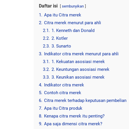
Daftar isi
sembunyikan
1.
Apa itu Citra merek
2.
Citra merek menurut para ahli
2.1.
1. Kenneth dan Donald
2.2.
2. Kotler
2.3.
3. Sunarto
3.
Indikator citra merek menurut para ahli
3.1.
1. Kekuatan asosiasi merek
3.2.
2. Keuntungan asosiasi merek
3.3.
3. Keunikan asosiasi merek
4.
Indikator citra merek
5.
Contoh citra merek
6.
Citra merek terhadap keputusan pembelian
7.
Apa itu Citra produk
8.
Kenapa citra merek itu penting?
9.
Apa saja dimensi citra merek?