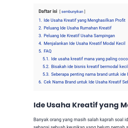
Daftar isi
sembunyikan
1.
Ide Usaha Kreatif yang Menghasilkan Profit
2.
Peluang Ide Usaha Rumahan Kreatif
3.
Peluang Ide Kreatif Usaha Sampingan
4.
Menjalankan Ide Usaha Kreatif Modal Kecil
5.
FAQ
5.1.
Ide usaha kreatif mana yang paling coc
5.2.
Bisakah ide bisnis kreatif bermodal kec
5.3.
Seberapa penting nama brand untuk ide b
6.
Cek Nama Brand untuk Ide Usaha Kreatif Se
Ide Usaha Kreatif yang M
Banyak orang yang masih salah kaprah soal ide u
sebagai sebuah keunikan yang belum pernah 