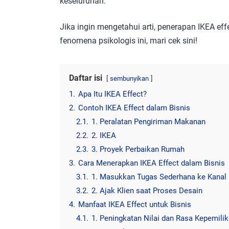
keseluruhan.
Jika ingin mengetahui arti, penerapan IKEA ef
fenomena psikologis ini, mari cek sini!
Daftar isi
sembunyikan
1.
Apa Itu IKEA Effect?
2.
Contoh IKEA Effect dalam Bisnis
2.1.
1. Peralatan Pengiriman Makanan
2.2.
2. IKEA
2.3.
3. Proyek Perbaikan Rumah
3.
Cara Menerapkan IKEA Effect dalam Bisnis
3.1.
1. Masukkan Tugas Sederhana ke Kanal
3.2.
2. Ajak Klien saat Proses Desain
4.
Manfaat IKEA Effect untuk Bisnis
4.1.
1. Peningkatan Nilai dan Rasa Kepemili