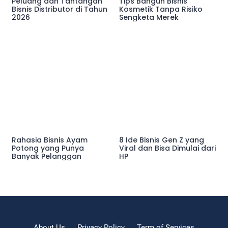
Peluang dan Tantangan
Tips Bangun Bisnis
Bisnis Distributor di Tahun
Kosmetik Tanpa Risiko
2026
Sengketa Merek
Rahasia Bisnis Ayam
8 Ide Bisnis Gen Z yang
Potong yang Punya
Viral dan Bisa Dimulai dari
Banyak Pelanggan
HP
About Us
Privacy Policy
Term of Services