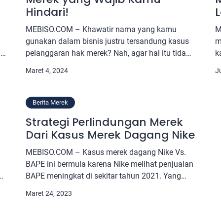
Hindari!
MEBISO.COM – Khawatir nama yang kamu
M
gunakan dalam bisnis justru tersandung kasus
m
i
pelanggaran hak merek? Nah, agar hal itu tidak
k
ma
terjadi pada usaha yang sedang kamu jalankan,
p
Maret 4, 2024
J
sekarang adalah saat yang tepat untuk
a
menyimak artikel berikut. Apa Itu Kasus
d
Pelanggaran Hak Merek? Istilah ini memiliki arti
y
Berita Merek
terjadinya sebuah permasalahan pada merek.
t
Strategi Perlindungan Merek
Biasanya, pelanggaran ini terjadi […]
p
Dari Kasus Merek Dagang Nike
MEBISO.COM – Kasus merek dagang Nike Vs.
BAPE ini bermula karena Nike melihat penjualan
BAPE meningkat di sekitar tahun 2021. Yang
mana sebelum itu, keduanya sempat
Maret 24, 2023
.
bermasalah selama hampir 20 tahun lamanya.
a
Tidak serta merta Nike menggugat BAPE,