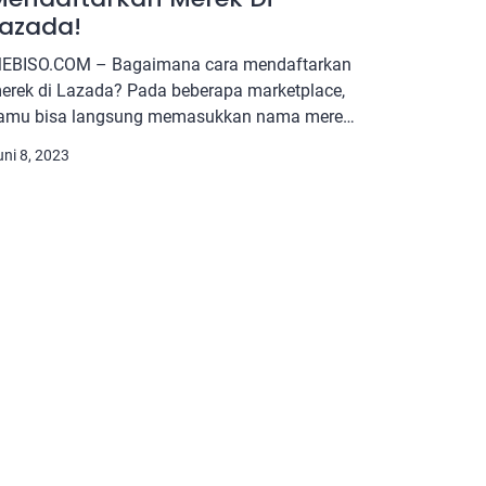
Lazada!
EBISO.COM – Bagaimana cara mendaftarkan
erek di Lazada? Pada beberapa marketplace,
amu bisa langsung memasukkan nama merek
ada deskripsi produk yang ditampilkan. Ini
uni 8, 2023
dalah cara biasa yang bisa kamu lakukan, tapi
i Lazada berbeda. Ada satu langkah tambahan
ang bisa kamu lakukan agar nama merekmu
ercantum pada aplikasi. Sebelum itu, mari kita
ahami seluruh penjelasan […]