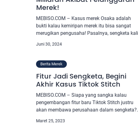
Merek!
MEBISO.COM – Kasus merek Osaka adalah
bukti kalau kemiripan merek itu bisa sangat
merugikan pengusaha! Pasalnya, sengketa kal
ini bukan hanya karena adanya kemiripan na
Juni 30, 2024
tapi juga mengakibatkan perusahaan rugi
miliaran rupiah. Tidak main-main,
permasalahan merek kali ini harus melalui
Berita Merek
beberapa tingkat pengadilan karena nilai
Fitur Jadi Sengketa, Begini
kerugiannya yang sangat tinggi. Berikut ini
Akhir Kasus Tiktok Stitch
adalah penjelasan lengkap mengenai […]
MEBISO.COM – Siapa yang sangka kalau
pengembangan fitur baru Tiktok Stitch justru
akan membawa perusahaan dalam sengketa?
Awal cerita, kasus ini melibatkan dua
Maret 25, 2023
perusahaan, yaitu Tiktok dan Stitch Editing Ltd
Perusahaan asal Inggris tersebut mulai meras