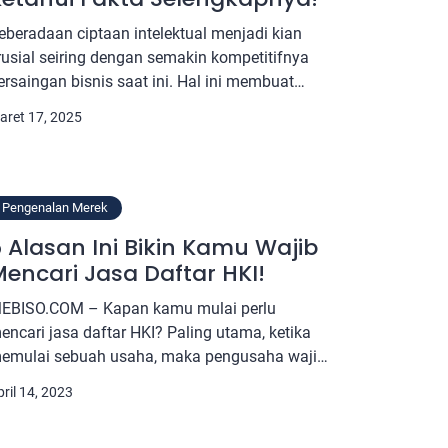
eberadaan ciptaan intelektual menjadi kian
rusial seiring dengan semakin kompetitifnya
ersaingan bisnis saat ini. Hal ini membuat
engusaha semakin sadar akan semakin
aret 17, 2025
entingnya registrasi dan mematenkan ciptaan
ntelektual yang mereka punya. Namun, sering
enjadi pertanyaan, apakah daftar HKI gratis?
ebenarnya, pertanyaan apakah pendaftaran
Pengenalan Merek
KI gratis ini kerap muncul, terutama untuk
 Alasan Ini Bikin Kamu Wajib
ang masih baru dan awam […]
encari Jasa Daftar HKI!
EBISO.COM – Kapan kamu mulai perlu
encari jasa daftar HKI? Paling utama, ketika
emulai sebuah usaha, maka pengusaha wajib
ntuk memulai mencari tahu tentang jasa yang
ril 14, 2023
isa membantu perlindungan kekayaan
ntelektual miliknya. Artinya, sejak baru mulai