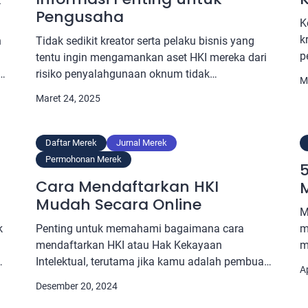
Pengusaha
K
k
n
Tidak sedikit kreator serta pelaku bisnis yang
p
tentu ingin mengamankan aset HKI mereka dari
p
risiko penyalahgunaan oknum tidak
M
p
bertanggung jawab. Akan tetapi, mereka sering
Maret 24, 2025
i
juga bertanya, proses HKI berapa lama?
m
Jawabannya sebenarnya sederhana, yaitu tidak
S
pasti. Sebab, berbeda jenis HKI-nya, beda juga
Daftar Merek
Jurnal Merek
H
durasinya. Pun, terdapat juga faktor lain yang
Permohonan Merek
5
y
bisa membuat durasinya semakin lama.
Cara Mendaftarkan HKI
M
Artinya, […]
Mudah Secara Online
M
k
Penting untuk memahami bagaimana cara
m
mendaftarkan HKI atau Hak Kekayaan
m
u
Intelektual, terutama jika kamu adalah pembuat
u
Ap
atau pencipta produk atau karya tertentu.
b
Desember 20, 2024
Adanya HKI akan membantu melindungi hak
i