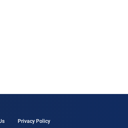
aja pengusaha sudah harus mencari tahu
iapa yang bisa mengurus investasi kekayaan
ntelektual dari usahanya. Tapi, kalau sekarang
amu […]
Us
Privacy Policy