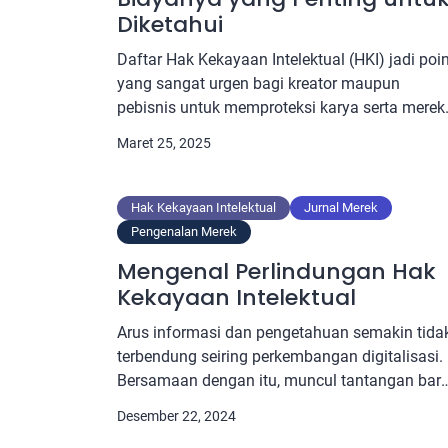
Diketahui
Daftar Hak Kekayaan Intelektual (HKI) jadi poi
yang sangat urgen bagi kreator maupun
pebisnis untuk memproteksi karya serta merek
yang mereka punya. Tapi, daftar HKI berapa
Maret 25, 2025
ternyata masih jadi pertanyaan yang kerap
muncul. Sering kali, pertanyaan ini keluar dari
pebisnis awam yang baru saja merintis bisnis.
Hak Kekayaan Intelektual
Jurnal Merek
Gampangnya, daftar HKI tidak cuma
Pengenalan Merek
menawarkan proteksi hukum pun […]
Mengenal Perlindungan Hak
Kekayaan Intelektual
Arus informasi dan pengetahuan semakin tida
terbendung seiring perkembangan digitalisasi.
Bersamaan dengan itu, muncul tantangan bar
dalam perlindungan hak kekayaan intelektual
Desember 22, 2024
(HKI). Pasalnya, kemudahan akses informasi