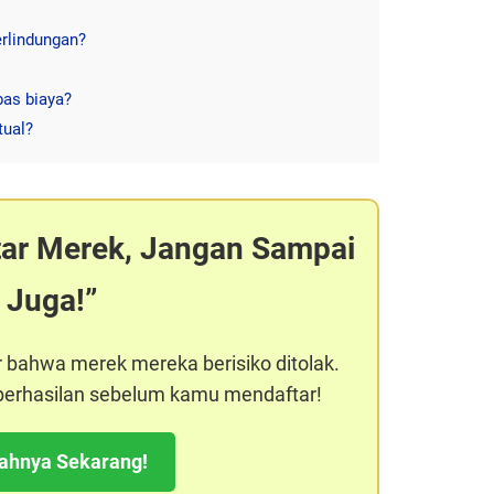
erlindungan?
bas biaya?
tual?
tar Merek, Jangan Sampai
 Juga!
r bahwa merek mereka berisiko ditolak.
keberhasilan sebelum kamu mendaftar!
kahnya Sekarang!