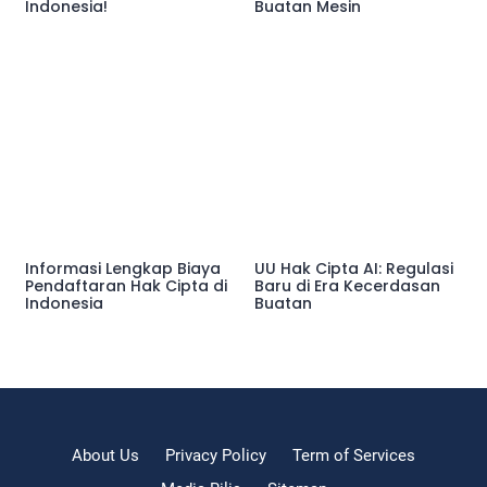
Indonesia!
Buatan Mesin
Informasi Lengkap Biaya
UU Hak Cipta AI: Regulasi
Pendaftaran Hak Cipta di
Baru di Era Kecerdasan
Indonesia
Buatan
About Us
Privacy Policy
Term of Services