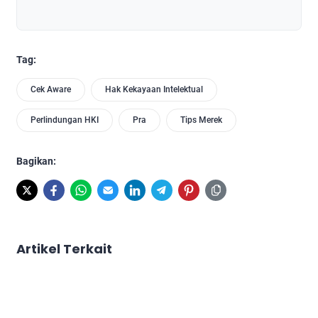
Tag:
Cek Aware
Hak Kekayaan Intelektual
Perlindungan HKI
Pra
Tips Merek
Bagikan:
Artikel Terkait