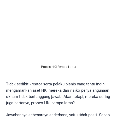
Proses HKI Berapa Lama
Tidak sedikit kreator serta pelaku bisnis yang tentu ingin
mengamankan aset HKI mereka dari risiko penyalahgunaan
oknum tidak bertanggung jawab. Akan tetapi, mereka sering
juga bertanya, proses HKI berapa lama?
Jawabannya sebenarnya sederhana, yaitu tidak pasti. Sebab,