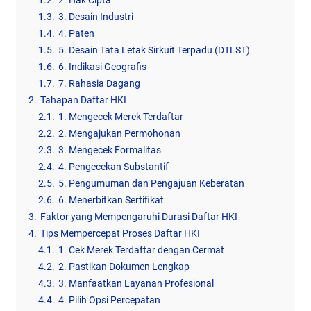
1.2.
2. Hak Cipta
1.3.
3. Desain Industri
1.4.
4. Paten
1.5.
5. Desain Tata Letak Sirkuit Terpadu (DTLST)
1.6.
6. Indikasi Geografis
1.7.
7. Rahasia Dagang
2.
Tahapan Daftar HKI
2.1.
1. Mengecek Merek Terdaftar
2.2.
2. Mengajukan Permohonan
2.3.
3. Mengecek Formalitas
2.4.
4. Pengecekan Substantif
2.5.
5. Pengumuman dan Pengajuan Keberatan
2.6.
6. Menerbitkan Sertifikat
3.
Faktor yang Mempengaruhi Durasi Daftar HKI
4.
Tips Mempercepat Proses Daftar HKI
4.1.
1. Cek Merek Terdaftar dengan Cermat
4.2.
2. Pastikan Dokumen Lengkap
4.3.
3. Manfaatkan Layanan Profesional
4.4.
4. Pilih Opsi Percepatan