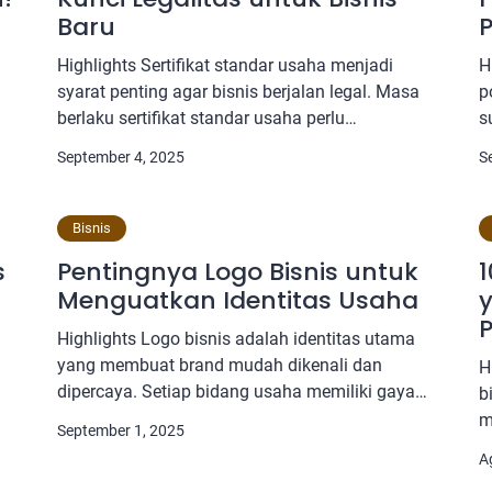
Baru
P
Highlights Sertifikat standar usaha menjadi
H
syarat penting agar bisnis berjalan legal. Masa
p
berlaku sertifikat standar usaha perlu
s
g
diperhatikan agar tidak kadaluarsa. Pebisnis
P
September 4, 2025
S
baru wajib memahami prosedur pendaftaran
l
sertifikat untuk kelancaran bisnis. Legalitas
m
n
usaha membantu membuka peluang kerjasama
l
Bisnis
dan meningkatkan kredibilitas. Mendirikan
I
s
Pentingnya Logo Bisnis untuk
1
sebuah usaha tidak pernah lepas dari berbagai
p
Menguatkan Identitas Usaha
y
tantangan, terutama dalam urusan perizinan
s
dan kepatuhan […]
Highlights Logo bisnis adalah identitas utama
yang membuat brand mudah dikenali dan
H
dipercaya. Setiap bidang usaha memiliki gaya
b
logo berbeda, seperti kuliner, pakaian, atau
m
September 1, 2025
travel. Membuat logo keren harus unik, mudah
t
P
A
diingat, dan mencerminkan nilai usaha. Penting
n
m