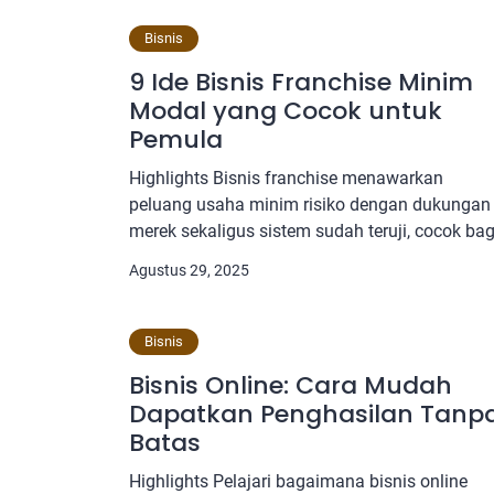
bisa tepat sasaran dan diminati pelanggan. Ce
merek terdaftar sangat penting supaya nama
Bisnis
brand aman dan tidak bentrok dengan bisnis
9 Ide Bisnis Franchise Minim
lain di pasar. Pemasaran digital, menjaga […]
Modal yang Cocok untuk
Pemula
Highlights Bisnis franchise menawarkan
peluang usaha minim risiko dengan dukungan
merek sekaligus sistem sudah teruji, cocok bag
pemula dengan modal beragam. Keuntungan
Agustus 29, 2025
utama franchise meliputi efisiensi waktu,
reputasi merek kuat, dukungan franchisor,
strategi pemasaran terarah, dan potensi
Bisnis
ekspansi usaha. Bisnis franchise di bawah 5
Bisnis Online: Cara Mudah
juta sangat beragam, mulai dari makanan cep
Dapatkan Penghasilan Tanp
saji, minuman kekinian, laundry, […]
Batas
Highlights Pelajari bagaimana bisnis online