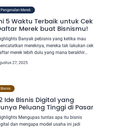
kan membuka jalan usaha dropship menuju
esuksesan. Kenali beragam kategori produk
Pengenalan Merek
ropship terpopuler yang bisa jadi inspirasi
ni 5 Waktu Terbaik untuk Cek
una menentukan pilihan barang dengan
aftar Merek buat Bisnismu!
eluang pasar besar. Temukan rancangan
saha […]
ighlights Banyak pebisnis yang ketika mau
encatatkan mereknya, mereka tak lakukan cek
aftar merek lebih dulu yang mana berakhir
erek mereka kebanyakan tertolak. Cek merek
gustus 27, 2025
isa membantu bisnis khususnya dalam hal
enjaga merekmu agar tetap tunggal dan tak
da yang menyamainya. Ada beberapa waktu
ang krusial untuk kamu mulai lakukan cek
Bisnis
erek terdaftar karena di […]
2 Ide Bisnis Digital yang
unya Peluang Tinggi di Pasar
ighlights Mengupas tuntas apa itu bisnis
igital dan mengapa model usaha ini jadi