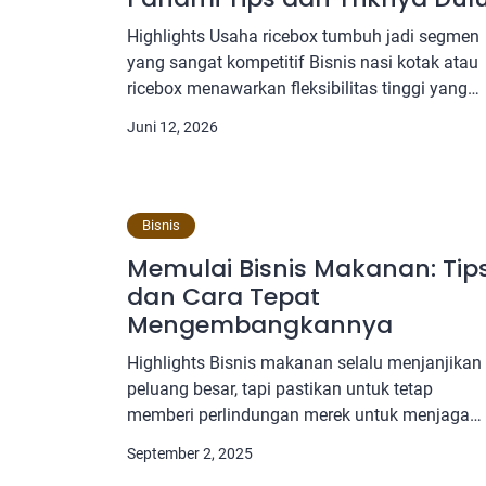
Highlights Usaha ricebox tumbuh jadi segmen
yang sangat kompetitif Bisnis nasi kotak atau
ricebox menawarkan fleksibilitas tinggi yang
bisa dijalankan dari dapur rumah atau gerai
Juni 12, 2026
kecil dengan modal variatif Bisnis ricebox yan
berhasil viral di media sosial biasanya punya
kemasan yang kuat dan nama brand yang
mudah orang ingat Segera lakukan pengeceka
Bisnis
nama brand yang […]
Memulai Bisnis Makanan: Tip
dan Cara Tepat
Mengembangkannya
Highlights Bisnis makanan selalu menjanjikan
peluang besar, tapi pastikan untuk tetap
memberi perlindungan merek untuk menjaga
identitas usaha. Menentukan konsep dan targe
September 2, 2025
pasar jadi langkah utama agar bisnis makana