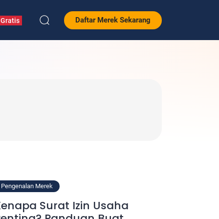
Daftar Merek Sekarang
Gratis
Pengenalan Merek
enapa Surat Izin Usaha
Penting? Panduan Buat