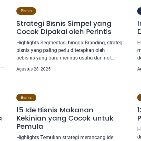
melindungi logo melalui pendaftaran merek
k
a
serta hak cipta agar aman secara hukum. Cek
k
Bisnis
logo online membantu memastikan logo […]
d
Strategi Bisnis Simpel yang
I
g
Cocok Dipakai oleh Perintis
D
p
u
Highlights Segmentasi hingga Branding, strategi
H
bisnis yang paling perlu diterapkan oleh
m
pebisnis yang baru merintis usaha dari nol.
d
Strategi yang perlu dilakukan oleh pebisnis
m
i
Agustus 28, 2025
A
pemula di era digital mencakup penggunaan
b
media sosial, membangun website, hingga
m
automasi penjualan. Ada beberapa contoh
a
strategi yang relevan diterapkan oleh semua
y
Bisnis
jenis usaha, salah satunya inovasi produk.
m
15 Ide Bisnis Makanan
1
Pendaftaran merek perlu […]
at
a
Kekinian yang Cocok untuk
P
Pemula
H
d
Highlights Temukan strategi merancang ide