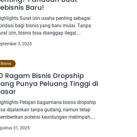
ebisnis Baru!
ighlights Surat izin usaha penting sebagai
ondasi bagi bisnis yang baru mulai. Tanpa
urat izin, bisnis bisa dianggap ilegal.
engurusan izin bisa secara daring atau online
eptember 3, 2025
ewat OSS. Mebiso bisa membantu
engamankan kekayaan intelektual sebagai
egalitas bisnis selanjutnya. Pentingnya Surat
Bisnis
zin Usaha bagi Bisnis Baru Bagi sebagian besar
0 Ragam Bisnis Dropship
ebisnis yang baru memulai kiprah usahanya,
ang Punya Peluang Tinggi di
eringkali […]
Pasar
ighlights Pelajari bagaimana bisnis dropship
isa dijalankan tanpa gudang, namun tetap
emberikan potensi keuntungan melimpah.
roses penting mulai dari riset pasar, hingga
gustus 31, 2025
erancang strategi pemasaran kreatif yang