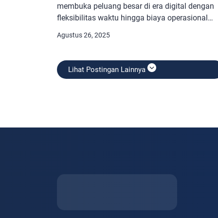
membuka peluang besar di era digital dengan
fleksibilitas waktu hingga biaya operasional
yang lebih ringan. Temukan cara mudah
Agustus 26, 2025
membangun bisnis jualan online, bisa dibang
siapa saja mulai dari nol. Ketahui contoh bisni
apa saja yang dapat dijalankan secara online
Lihat Postingan Lainnya
tanpa modal, dan bisa dilakukan dari rumah.
Pahami kesalahan umum pemula […]