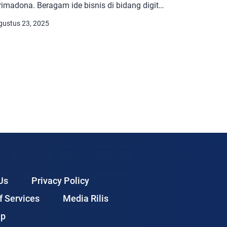
rimadona. Beragam ide bisnis di bidang digital
ang mudah digeluti, beserta cara
gustus 23, 2025
embangunnya dari nol. Menelisik beragam
antangan bisnis di era digital yang wajib
iwaspadai para pelaku usaha. Mengulas
eluang besar bisnis bidang digital di masa
epan yang makin menjanjikan. Pentingnya
elakukan […]
Us
Privacy Policy
f Services
Media Rilis
ap