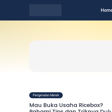
Hom
Pengenalan Merek
Mau Buka Usaha Ricebox?
Pahami Tips dan Triknya Dulu