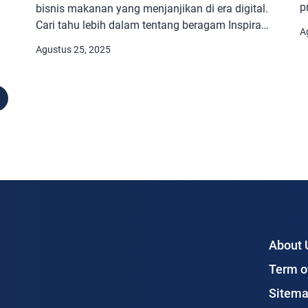
p
bisnis makanan yang menjanjikan di era digital.
y
Cari tahu lebih dalam tentang beragam Inspirasi
A
m
ide bisnis di bidang kuliner yang menarik
Agustus 25, 2025
t
un
perhatian konsumen. Beberapa rekomendasi ide
d
s
bisnis makanan untuk pemula yang dapat
p
diterapkan oleh mahasiswa maupun pelajar.
d
Strategi jitu dalam menciptakan nama yang
m
unik dan tepat untuk usaha kuliner. Bagaimana
[…]
About 
Term o
Sitem