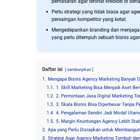
pemasaran agar terlihat kredibel di bena
Perlu strategi yang tidak biasa agar age
persaingan kompetitor yang ketat.
Mengedepankan branding dan menjaga
yang perlu ditempuh sebuah bisnis agar 
Daftar isi
sembunyikan
1.
Mengapa Bisnis Agency Marketing Banyak D
1.1.
1. Skill Marketing Bisa Menjadi Aset Bern
1.2.
2. Permintaan Jasa Digital Marketing T
1.3.
3. Skala Bisnis Bisa Diperbesar Tanpa P
1.4.
4. Pengalaman Sendiri Jadi Modal Utam
1.5.
5. Margin Keuntungan Agency Lebih Stab
2.
Apa yang Perlu Disiapkan untuk Membangun
3.
Strategi Agar Agency Marketing Tumbuh da