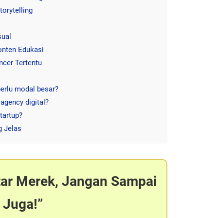
orytelling
sual
onten Edukasi
ncer Tertentu
erlu modal besar?
gency digital?
tartup?
g Jelas
tar Merek, Jangan Sampai
 Juga!