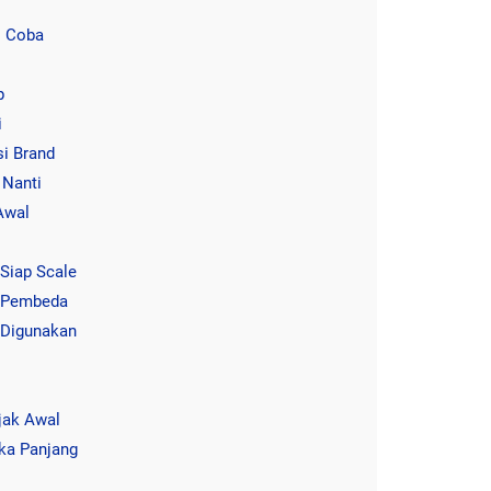
i Coba
p
i
si Brand
 Nanti
Awal
Siap Scale
a Pembeda
 Digunakan
jak Awal
gka Panjang