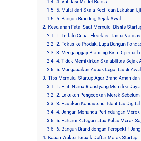
1.4.
4. Validasi Model Bisnis
1.5.
5. Mulai dari Skala Kecil dan Lakukan Uj
1.6.
6. Bangun Branding Sejak Awal
2.
Kesalahan Fatal Saat Memulai Bisnis Startu
2.1.
1. Terlalu Cepat Eksekusi Tanpa Validas
2.2.
2. Fokus ke Produk, Lupa Bangun Fonda
2.3.
3. Menganggap Branding Bisa Diperbaiki
2.4.
4. Tidak Memikirkan Skalabilitas Sejak 
2.5.
5. Mengabaikan Aspek Legalitas di Awal
3.
Tips Memulai Startup Agar Brand Aman dan 
3.1.
1. Pilih Nama Brand yang Memiliki Day
3.2.
2. Lakukan Pengecekan Merek Sebelum
3.3.
3. Pastikan Konsistensi Identitas Digital
3.4.
4. Jangan Menunda Perlindungan Merek
3.5.
5. Pahami Kategori atau Kelas Merek Se
3.6.
6. Bangun Brand dengan Perspektif Jan
4.
Kapan Waktu Terbaik Daftar Merek Startup