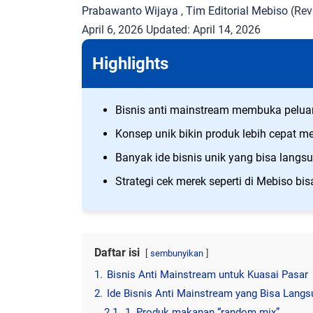
Prabawanto Wijaya
,
Tim Editorial Mebiso
(Rev
April 6, 2026
Updated:
April 14, 2026
Highlights
Bisnis anti mainstream membuka peluan
Konsep unik bikin produk lebih cepat me
Banyak ide bisnis unik yang bisa langs
Strategi cek merek seperti di Mebiso bis
Daftar isi
sembunyikan
1.
Bisnis Anti Mainstream untuk Kuasai Pasar
2.
Ide Bisnis Anti Mainstream yang Bisa Lang
2.1.
1. Produk makanan “random mix”