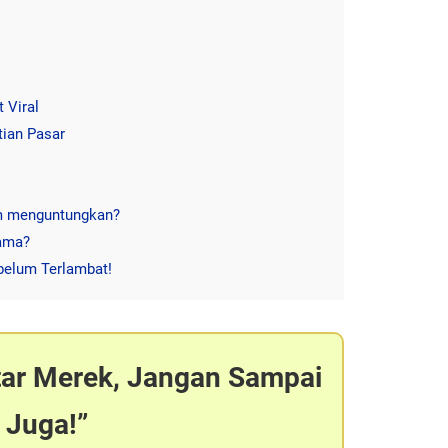
 Viral
tian Pasar
am menguntungkan?
lama?
belum Terlambat!
tar Merek, Jangan Sampai
 Juga!