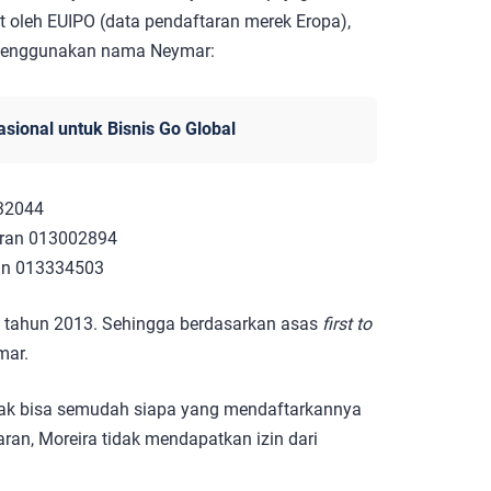
t oleh EUIPO (data pendaftaran merek Eropa),
g menggunakan nama Neymar:
sional untuk Bisnis Go Global
432044
aran 013002894
ran 013334503
da tahun 2013. Sehingga berdasarkan asas
first to
mar.
ak bisa semudah siapa yang mendaftarkannya
aran, Moreira tidak mendapatkan izin dari