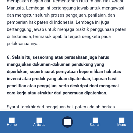
merupakan bagian dari Kementerian Hukum dan Hak Asasi
Manusia. Lembaga ini bertanggung jawab untuk mengawasi
dan mengatur seluruh proses pengajuan, penilaian, dan
pemberian hak paten di Indonesia. Lembaga ini juga
bertanggung jawab untuk menjaga praktik penggunaan paten
di Indonesia, termasuk apabila terjadi sengketa pada
pelaksanaannya.
6. Selain itu, seseorang atau perusahaan juga harus
mengajukan dokumen-dokumen pendukung yang
diperlukan, seperti surat pernyataan kepemilikan hak atas
invensi atau produk yang akan dipatenkan, laporan hasil
penelitian atau pengujian, serta deskripsi rinci mengenai
cara kerja atau struktur dari penemuan dipatenkan.
Syarat terakhir dari pengajuan hak paten adalah berkas-
berkas pendukung atas penemuanmu. Dokumen yang ini
merupakan implementasi dari karakter paten yang
Home
Articles
Search
Menu
merupakan hak terbuka. Ketika kamu berhasil menemukan