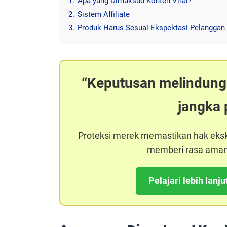
1.
Apa yang Dimaksud Konten Viral?
2.
Sistem Affiliate
3.
Produk Harus Sesuai Ekspektasi Pelanggan
Keputusan melindungi
jangka 
Proteksi merek memastikan hak eksklu
memberi rasa aman 
Pelajari lebih lanj