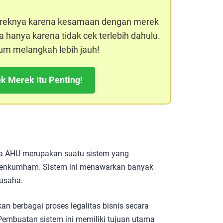
ereknya karena kesamaan dengan merek
 hanya karena tidak cek terlebih dahulu.
um melangkah lebih jauh!
k Merek Itu Penting!
a AHU merupakan suatu sistem yang
menkumham. Sistem ini menawarkan banyak
 usaha.
n berbagai proses legalitas bisnis secara
Pembuatan sistem ini memiliki tujuan utama