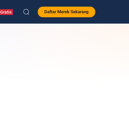
Daftar Merek Sekarang
Gratis