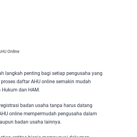
AHU Online
h langkah penting bagi setiap pengusaha yang
i, proses daftar AHU online semakin mudah
ian Hukum dan HAM.
egistrasi badan usaha tanpa harus datang
ar AHU online mempermudah pengusaha dalam
 maupun badan usaha lainnya.