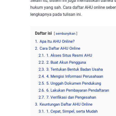
Selain itu, sistem ini juga memastikan bahwa
hukum yang sah. Cara daftar AHU online seb
lengkapnya pada tulisan ini.
Daftar isi
sembunyikan
1.
Apa Itu AHU Online?
2.
Cara Daftar AHU Online
2.1.
1. Akses Situs Resmi AHU
2.2.
2. Buat Akun Pengguna
2.3.
3. Tentukan Bentuk Badan Usaha
2.4.
4. Mengisi Informasi Perusahaan
2.5.
5. Unggah Dokumen Pendukung
2.6.
6. Lakukan Pembayaran Pendaftaran
2.7.
7. Verifikasi dan Pengesahan
3.
Keuntungan Daftar AHU Online
3.1.
1. Cepat, Simpel, serta Mudah