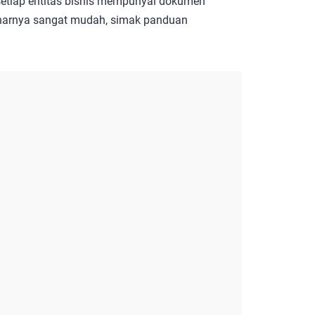
 setiap entitas bisnis mempunyai dokumen
enarnya sangat mudah, simak panduan