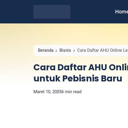
Hom
Beranda
Bisnis
Cara Daftar AHU Online Le
Cara Daftar AHU Onl
untuk Pebisnis Baru
Maret 10, 2025
6 min read