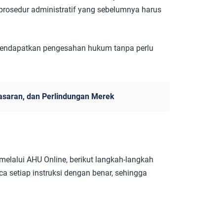
osedur administratif yang sebelumnya harus
mendapatkan pengesahan hukum tanpa perlu
asaran, dan Perlindungan Merek
elalui AHU Online, berikut langkah-langkah
a setiap instruksi dengan benar, sehingga