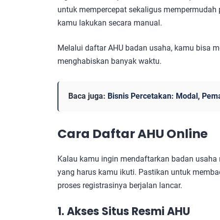
untuk mempercepat sekaligus mempermudah pr
kamu lakukan secara manual.
Melalui daftar AHU badan usaha, kamu bisa 
menghabiskan banyak waktu.
Baca juga:
Bisnis Percetakan: Modal, Pem
Cara
Daftar AHU Online
Kalau kamu ingin mendaftarkan badan usaha m
yang harus kamu ikuti. Pastikan untuk membac
proses registrasinya berjalan lancar.
1. Akses Situs Resmi AHU