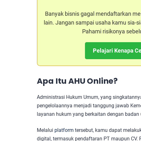
Banyak bisnis gagal mendaftarkan m
lain. Jangan sampai usaha kamu sia-sia
Pahami risikonya sebel
Pelajari Kenapa Ce
Apa Itu AHU Online?
Administrasi Hukum Umum, yang singkatanny
pengelolaannya menjadi tanggung jawab Ke
layanan hukum yang berkaitan dengan badan
Melalui
platform
tersebut, kamu dapat melakuka
digital, termasuk pendaftaran PT maupun CV. 