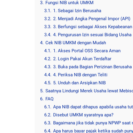
3.
Fungsi NIB untuk UMKM
3.1.
1. Sebagai Izin Berusaha
3.2.
2. Menjadi Angka Pengenal Impor (API)
3.3.
3. Berfungsi sebagai Akses Kepabeanan
3.4.
4. Pengurusan Izin sesuai Bidang Usaha
4.
Cek NIB UMKM dengan Mudah
4.1.
1. Akses Portal OSS Secara Aman
4.2.
2. Login Pakai Akun Terdaftar
4.3.
3. Buka pada Bagian Perizinan Berusaha
4.4.
4. Periksa NIB dengan Teliti
4.5.
5. Unduh dan Arsipkan NIB
5.
Saatnya Lindungi Merek Usaha lewat Mebis
6.
FAQ
6.1.
Apa NIB dapat dihapus apabila usaha tu
6.2.
Disebut UMKM syaratnya apa?
6.3.
Bagaimana jika tidak punya NPWP saat
6.4.
Apa harus bayar pajak ketika sudah pun