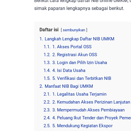
Berikut cara lengkap daftar NIB online UMKM, 
simak paparan lengkapnya sebagai berikut.
Daftar isi
sembunyikan
1.
Langkah Lengkap Daftar NIB UMKM
1.1.
1. Akses Portal OSS
1.2.
2. Registrasi Akun OSS
1.3.
3. Login dan Pilih Izin Usaha
1.4.
4. Isi Data Usaha
1.5.
5. Verifikasi dan Terbitkan NIB
2.
Manfaat NIB Bagi UMKM
2.1.
1. Legalitas Usaha Terjamin
2.2.
2. Kemudahan Akses Perizinan Lanjutan
2.3.
3. Mempermudah Akses Pembiayaan
2.4.
4. Peluang Ikut Tender dan Proyek Peme
2.5.
5. Mendukung Kegiatan Ekspor