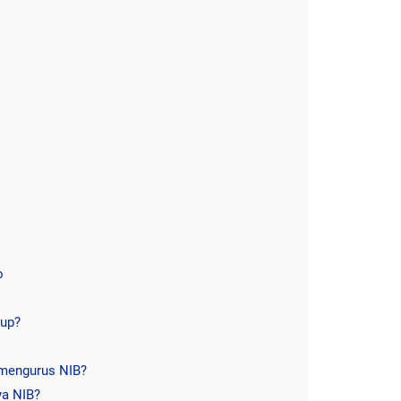
o
tup?
 mengurus NIB?
ya NIB?