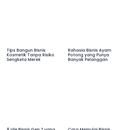
Tips Bangun Bisnis
Rahasia Bisnis Ayam
Kosmetik Tanpa Risiko
Potong yang Punya
Sengketa Merek
Banyak Pelanggan
8 Ide Bisnis Gen Z yang
Cara Memulai Bisnis