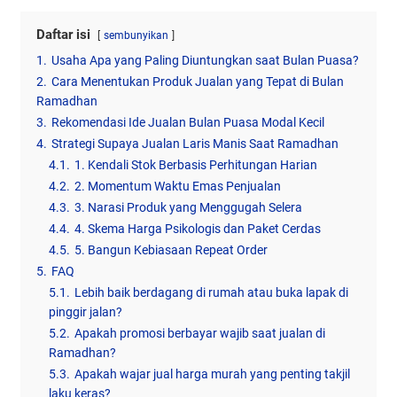
Daftar isi
sembunyikan
1.
Usaha Apa yang Paling Diuntungkan saat Bulan Puasa?
2.
Cara Menentukan Produk Jualan yang Tepat di Bulan
Ramadhan
3.
Rekomendasi Ide Jualan Bulan Puasa Modal Kecil
4.
Strategi Supaya Jualan Laris Manis Saat Ramadhan
4.1.
1. Kendali Stok Berbasis Perhitungan Harian
4.2.
2. Momentum Waktu Emas Penjualan
4.3.
3. Narasi Produk yang Menggugah Selera
4.4.
4. Skema Harga Psikologis dan Paket Cerdas
4.5.
5. Bangun Kebiasaan Repeat Order
5.
FAQ
5.1.
Lebih baik berdagang di rumah atau buka lapak di
pinggir jalan?
5.2.
Apakah promosi berbayar wajib saat jualan di
Ramadhan?
5.3.
Apakah wajar jual harga murah yang penting takjil
laku keras?