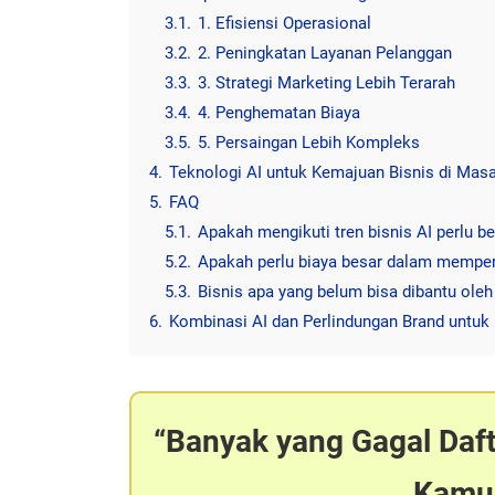
3.1.
1. Efisiensi Operasional
3.2.
2. Peningkatan Layanan Pelanggan
3.3.
3. Strategi Marketing Lebih Terarah
3.4.
4. Penghematan Biaya
3.5.
5. Persaingan Lebih Kompleks
4.
Teknologi AI untuk Kemajuan Bisnis di Masa
5.
FAQ
5.1.
Apakah mengikuti tren bisnis AI perlu be
5.2.
Apakah perlu biaya besar dalam memper
5.3.
Bisnis apa yang belum bisa dibantu oleh
6.
Kombinasi AI dan Perlindungan Brand untuk 
Banyak yang Gagal Daf
Kamu