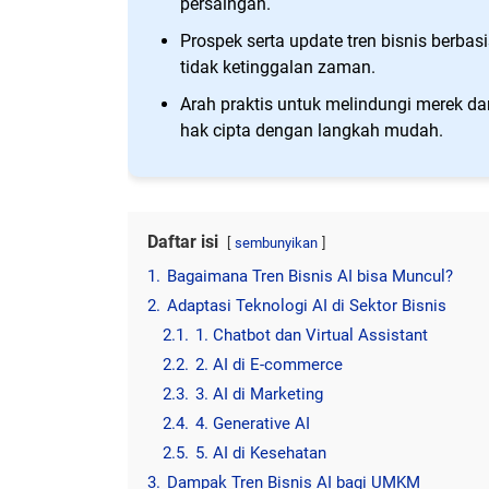
persaingan.
Prospek serta update tren bisnis berbasi
tidak ketinggalan zaman.
Arah praktis untuk melindungi merek dan
hak cipta dengan langkah mudah.
Daftar isi
sembunyikan
1.
Bagaimana Tren Bisnis AI bisa Muncul?
2.
Adaptasi Teknologi AI di Sektor Bisnis
2.1.
1. Chatbot dan Virtual Assistant
2.2.
2. AI di E-commerce
2.3.
3. AI di Marketing
2.4.
4. Generative AI
2.5.
5. AI di Kesehatan
3.
Dampak Tren Bisnis AI bagi UMKM