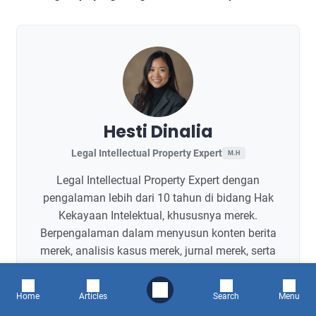
Hesti Dinalia
Legal Intellectual Property Expert
M.H
Legal Intellectual Property Expert dengan
pengalaman lebih dari 10 tahun di bidang Hak
Kekayaan Intelektual, khususnya merek.
Berpengalaman dalam menyusun konten berita
merek, analisis kasus merek, jurnal merek, serta
panduan proses pra permohonan hingga pasca
permohonan merek untuk mendukung
Home
Articles
Search
Menu
pemahaman dan kebutuhan pelaku usaha.