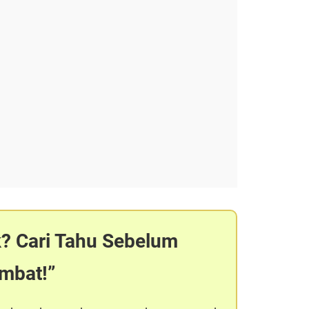
k? Cari Tahu Sebelum
ambat!