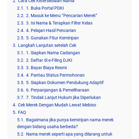
2.
Cara Cek Ketersediaan Nama
2.1.
1. Buka Portal PDKI
2.2.
2. Masuk ke Menu “Pencarian Merek”
2.3.
3. Isi Nama & Terapkan Filter Kelas
2.4.
4. Pelajari Hasil Pencarian
2.5.
5. Gunakan Fitur Kemiripan
3.
Langkah Lanjutan setelah Cek
3.1.
1. Siapkan Nama Cadangan
3.2.
2. Daftar di e-Filing DJKI
3.3.
3. Bayar Biaya Resmi
3.4.
4. Pantau Status Permohonan
3.5.
5. Siapkan Dokumen Pendukung Adaptif
3.6.
6. Perpanjangan & Pemeliharaan
3.7.
7. Tindak Lanjut Hukum jika Diperlukan
4.
Cek Merek Dengan Mudah Lewat Mebiso
5.
FAQ
5.1.
Bagaimana jika punya kemiripan nama merek
dengan bidang usaha berbeda?
5.2.
Nama merek seperti apa yang dilarang untuk